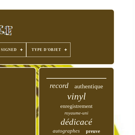
SIGNED
TYPE D'OBJET
record
authentique
vinyl
enregistrement
royaume-uni
dédicacé
autographes
preuve