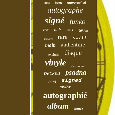
bleu
autographed
auto
autographe
signé
funko
vert
noir
limité
édition
rare
swift
hauteurs
authentifié
main
disque
exclusif
vinyle
d'un contrat
psadna
beckett
signed
proof
taylor
autographié
album
signée