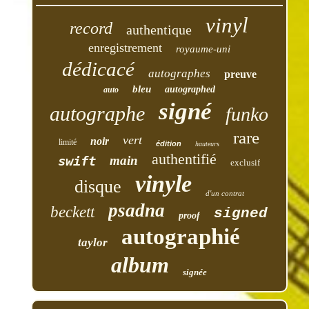
vinyl
record
authentique
enregistrement
royaume-uni
dédicacé
autographes
preuve
bleu
autographed
auto
signé
autographe
funko
rare
vert
noir
limité
édition
hauteurs
authentifié
swift
main
exclusif
vinyle
disque
d'un contrat
psadna
beckett
signed
proof
autographié
taylor
album
signée