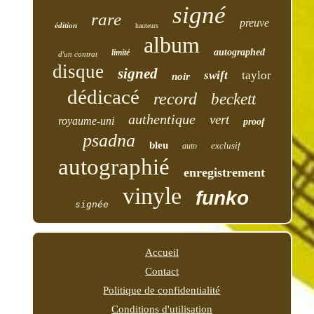
signé
rare
preuve
édition
hauteurs
album
autographed
limité
d'un contrat
disque
signed
swift
taylor
noir
dédicacé
record
beckett
authentique
vert
royaume-uni
proof
psadna
bleu
exclusif
auto
autographié
enregistrement
vinyle
funko
signée
Accueil
Contact
Politique de confidentialité
Conditions d'utilisation