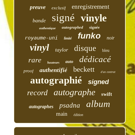
enregistrement
preuve
exclusif
signé
vinyle
bande
autographed
signée
authentique
funko
royaume-uni
noir
limité
vinyl
disque
taylor
bleu
dédicacé
rare
auto
hauteurs
beckett
authentifié
proof
d'un contrat
autographié
signed
autographe
record
swift
album
psadna
autographes
main
édition