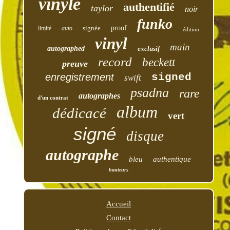
vinyle
authentifié
taylor
noir
funko
signée
proof
limité
auto
édition
vinyl
main
autographed
exclusif
record
beckett
preuve
enregistrement
signed
swift
psadna
rare
autographes
d'un contrat
album
dédicacé
vert
signé
disque
autographe
bleu
authentique
hauteurs
Accueil
Contact