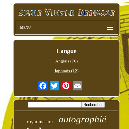
MENU
Langue
Anglais (76)
Japonais (12)
autographié
royaume-uni