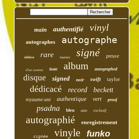
vinyl
authentifié
main
autographe
autographes
signé
rare
preuve
édition
hauteurs
album
autographed
limité
d'un contrat
disque
signed
swift
taylor
noir
dédicacé
record
beckett
authentique
vert
royaume-uni
proof
psadna
bleu
exclusif
auto
autographié
enregistrement
vinyle
funko
signée