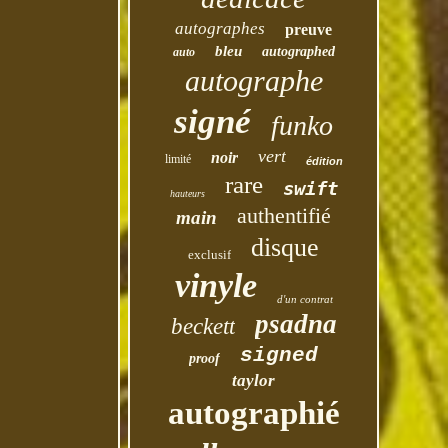
autographes
preuve
bleu
autographed
auto
autographe
signé
funko
vert
noir
limité
édition
rare
swift
hauteurs
authentifié
main
disque
exclusif
vinyle
d'un contrat
psadna
beckett
signed
proof
taylor
autographié