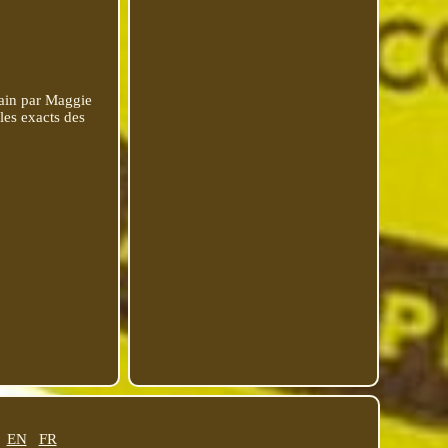
ain par Maggie
les exacts des
EN
FR