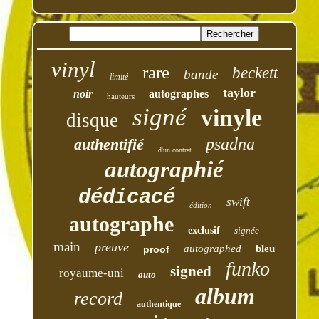
vinyl
rare
beckett
bande
limité
taylor
noir
autographes
hauteurs
signé
vinyle
disque
psadna
authentifié
d'un contrat
autographié
dédicacé
swift
édition
autographe
exclusif
signée
main
preuve
autographed
bleu
proof
funko
signed
royaume-uni
auto
album
record
authentique