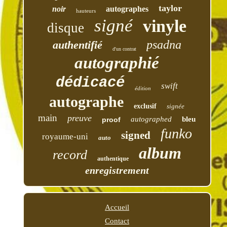
taylor
noir
autographes
hauteurs
signé
vinyle
disque
psadna
authentifié
d'un contrat
autographié
dédicacé
swift
édition
autographe
exclusif
signée
main
preuve
autographed
bleu
proof
funko
signed
royaume-uni
auto
album
record
authentique
enregistrement
Accueil
Contact