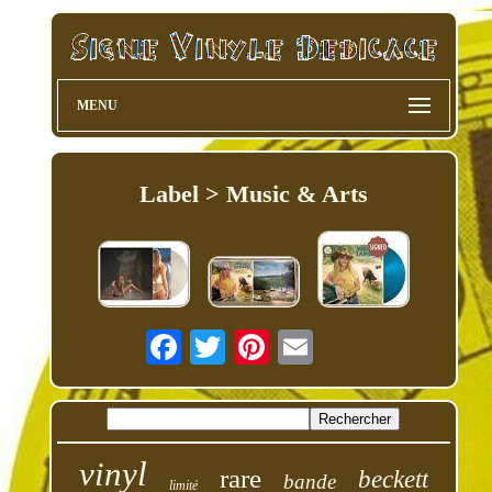
MENU
Label > Music & Arts
vinyl
rare
beckett
bande
limité