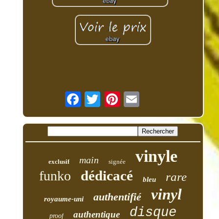
vinyle
main
exclusif
signée
dédicacé
funko
rare
bleu
vinyl
authentifié
royaume-uni
disque
authentique
proof