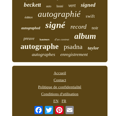
beckett
signed
vert
auto
limité
autographié
swift
édition
signé
record
noir
autographed
album
preuve
d'un contrat
hauteurs
autographe
psadna
taylor
autographes
enregistrement
Accueil
Contact
Politique de confidentialité
Conditions d'utilisation
EN
FR
Email