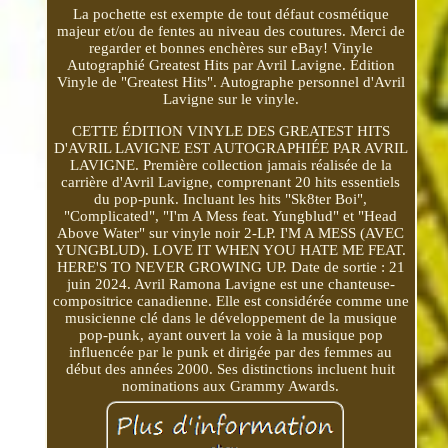
La pochette est exempte de tout défaut cosmétique
majeur et/ou de fentes au niveau des coutures. Merci de
regarder et bonnes enchères sur eBay! Vinyle
Autographié Greatest Hits par Avril Lavigne. Édition
Vinyle de "Greatest Hits". Autographe personnel d'Avril
Lavigne sur le vinyle.
CETTE ÉDITION VINYLE DES GREATEST HITS
D'AVRIL LAVIGNE EST AUTOGRAPHIÉE PAR AVRIL
LAVIGNE. Première collection jamais réalisée de la
carrière d'Avril Lavigne, comprenant 20 hits essentiels
du pop-punk. Incluant les hits "Sk8ter Boi",
"Complicated", "I'm A Mess feat. Yungblud" et "Head
Above Water" sur vinyle noir 2-LP. I'M A MESS (AVEC
YUNGBLUD). LOVE IT WHEN YOU HATE ME FEAT.
HERE'S TO NEVER GROWING UP. Date de sortie : 21
juin 2024. Avril Ramona Lavigne est une chanteuse-
compositrice canadienne. Elle est considérée comme une
musicienne clé dans le développement de la musique
pop-punk, ayant ouvert la voie à la musique pop
influencée par le punk et dirigée par des femmes au
début des années 2000. Ses distinctions incluent huit
nominations aux Grammy Awards.