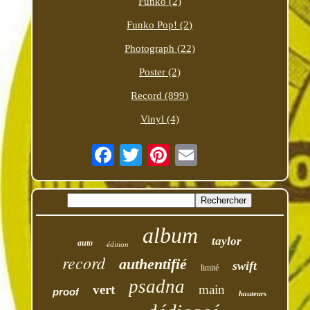
Funko (2)
Funko Pop! (2)
Photograph (22)
Poster (2)
Record (899)
Vinyl (4)
album
taylor
auto
édition
record
authentifié
swift
limité
psadna
vert
main
proof
hauteurs