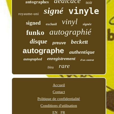
dédicacé
autographes
noir
signé
vinyle
royaume-uni
vinyl
signed
exclusif
signée
autographié
funko
disque
beckett
preuve
autographe
authentique
enregistrement
autographed
d'un contrat
rare
bleu
Accueil
Contact
Politique de confidentialité
Conditions d'utilisation
EN
FR