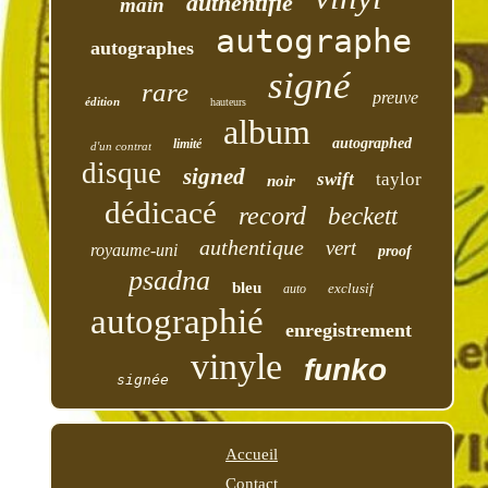
authentifié
main
autographe
autographes
signé
rare
preuve
édition
hauteurs
album
autographed
limité
d'un contrat
disque
signed
swift
taylor
noir
dédicacé
record
beckett
authentique
vert
royaume-uni
proof
psadna
bleu
exclusif
auto
autographié
enregistrement
vinyle
funko
signée
Accueil
Contact